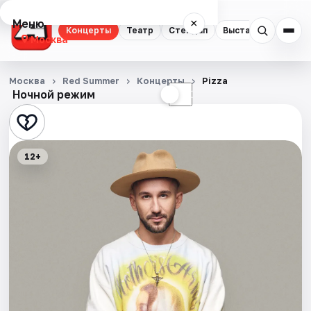
Меню
×
Концерты
Театр
Стендап
Выставки
Квест
Москва
Концерты
Москва
Red Summer
Концерты
Pizza
Ночной режим
☀
☾
Театр
Стендап
12+
Выставки
Квесты
Экскурсии
Спорт
События