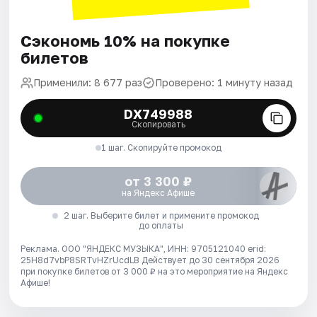
Сэкономь 10% на покупке
билетов
Применили: 8 677 раз
Проверено: 1 минуту назад
DX749988
Скопировать
1 шаг. Скопируйте промокод
от 3 300 ₽
на Яндекс Афише
2 шаг. Выберите билет и примените промокод
до оплаты
Реклама. ООО "ЯНДЕКС МУЗЫКА", ИНН: 9705121040 erid:
25H8d7vbP8SRTvHZrUcdLB
Действует до 30 сентября 2026
при покупке билетов от 3 000 ₽ на это мероприятие на Яндекс
Афише!