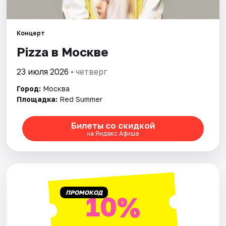
Города
Концерт
Площадки
Pizza в Москве
23 июля 2026
• четверг
Артисты
Город:
Москва
Рейтинги
Площадка:
Red Summer
Билеты со скидкой
на Яндекс Афише
ПРОМОКОД
10%