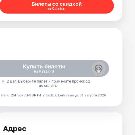
Билеты со скидкой
на Kassir.ru
Купить билеты
на Kassir.ru
2 шаг. Выберите билет и примените промокод
до оплаты
 erid: 25H8d7vbP8SRTvHZrUcdLB.
Действует до 31 августа 2026
Адрес