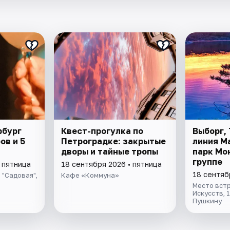
рбург
Квест-прогулка по
Выборг,
ов и 5
Петроградке: закрытые
линия М
дворы и тайные тропы
парк Мо
группе
 пятница
18 сентября 2026 • пятница
18 сентяб
 "Садовая",
Кафе «Коммуна»
Место вст
Искусств, 
Пушкину