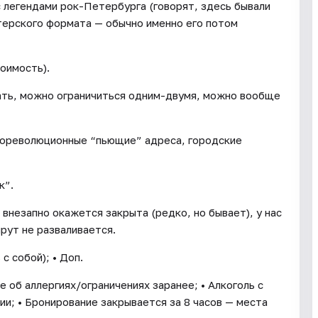
с легендами рок-Петербурга (говорят, здесь бывали
итерского формата — обычно именно его потом
оимость).
ать, можно ограничиться одним-двумя, можно вообще
 дореволюционные “пьющие” адреса, городские
к”.
 внезапно окажется закрыта (редко, но бывает), у нас
рут не разваливается.
с собой); • Доп.
е об аллергиях/ограничениях заранее; • Алкоголь с
ии; • Бронирование закрывается за 8 часов — места