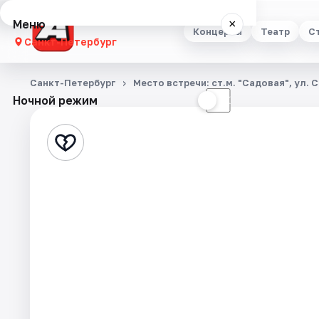
Меню
×
Концерты
Театр
С
Санкт-Петербург
Концерты
Санкт-Петербург
Место встречи: ст.м. "Садовая", ул. 
Ночной режим
☀
☾
Театр
Стендап
Выставки
Квесты
Экскурсии
Спорт
События