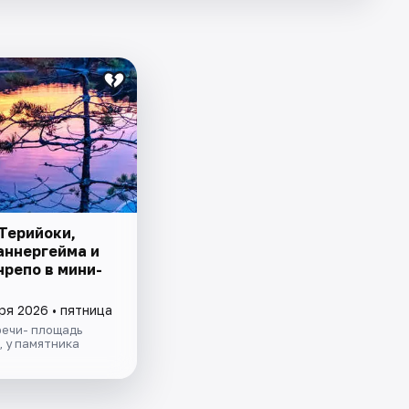
 Терийоки,
аннергейма и
нрепо в мини-
ря 2026 • пятница
речи- площадь
1, у памятника