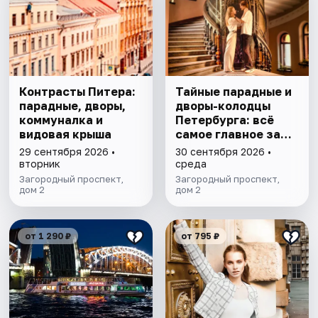
Контрасты Питера:
Тайные парадные и
парадные, дворы,
дворы-колодцы
коммуналка и
Петербурга: всё
видовая крыша
самое главное за
1,5 часа
29 сентября 2026 •
30 сентября 2026 •
вторник
среда
Загородный проспект,
Загородный проспект,
дом 2
дом 2
от 1 290 ₽
от 795 ₽