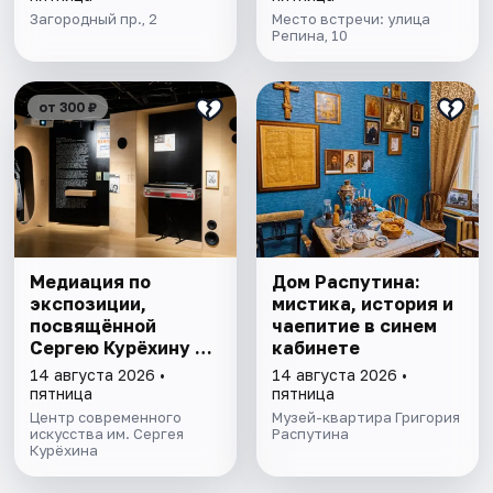
Загородный пр., 2
Место встречи: улица
Репина, 10
от 300 ₽
Медиация по
Дом Распутина:
экспозиции,
мистика, история и
посвящённой
чаепитие в синем
Сергею Курёхину в
кабинете
формате
14 августа 2026 •
14 августа 2026 •
музыкальной
пятница
пятница
гостиной
Центр современного
Музей-квартира Григория
искусства им. Сергея
Распутина
Курёхина