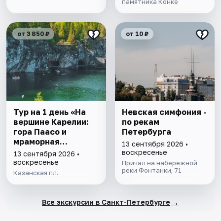
памятника Конке
от 3 850 ₽
от 10 ₽
Тур на 1 день «На
Невская симфония -
вершине Карелии:
по рекам
гора Паасо и
Петербурга
мраморная
13 сентября 2026 •
Рускеала»
воскресенье
13 сентября 2026 •
воскресенье
Причал на набережной
реки Фонтанки, 71
Казанская пл.
→
Все экскурсии в Санкт-Петербурге