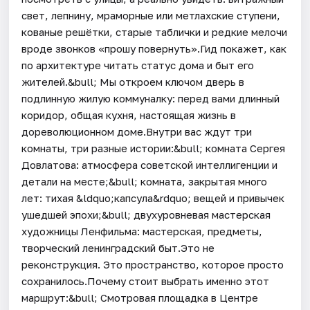
свет, лепнину, мраморные или метлахские ступени,
кованые решётки, старые таблички и редкие мелочи
вроде звонков «прошу повернуть».Гид покажет, как
по архитектуре читать статус дома и быт его
жителей.&bull; Мы откроем ключом дверь в
подлинную жилую коммуналку: перед вами длинный
коридор, общая кухня, настоящая жизнь в
дореволюционном доме.Внутри вас ждут три
комнаты, три разные истории:&bull; комната Сергея
Довлатова: атмосфера советской интеллигенции и
детали на месте;&bull; комната, закрытая много
лет: тихая &ldquo;капсула&rdquo; вещей и привычек
ушедшей эпохи;&bull; двухуровневая мастерская
художницы Ленфильма: мастерская, предметы,
творческий ленинградский быт.Это не
реконструкция. Это пространство, которое просто
сохранилось.Почему стоит выбрать именно этот
маршрут:&bull; Смотровая площадка в Центре