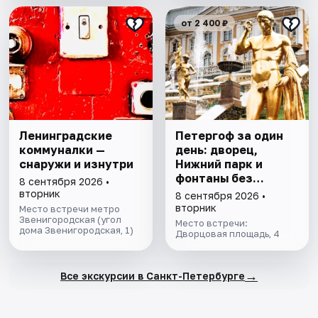
от 2 400 ₽
Ленинградские
Петергоф за один
коммуналки —
день: дворец,
снаружи и изнутри
Нижний парк и
фонтаны без
8 сентября 2026 •
очередей. Все
вторник
8 сентября 2026 •
билеты включены
вторник
Место встречи метро
Звенигородская (угол
Место встречи:
дома Звенигородская, 1)
Дворцовая площадь, 4
→
Все экскурсии в Санкт-Петербурге