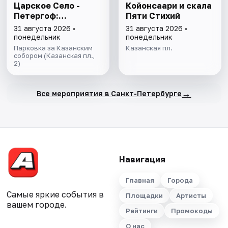
Царское Село -
Койонсаари и скала
Петергоф:
Пяти Стихий
"Янтарная комната
31 августа 2026 •
31 августа 2026 •
и Фонтаны
понедельник
понедельник
Петергофа за 1
Парковка за Казанским
Казанская пл.
день"
собором (Казанская пл.,
2)
→
Все мероприятия в Санкт-Петербурге
Навигация
Главная
Города
Самые яркие события в
Площадки
Артисты
вашем городе.
Рейтинги
Промокоды
О нас