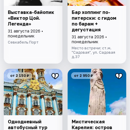
Выставка-байопик
Бар хоппинг по-
«Виктор Цой.
питерски: с гидом
Легенда»
по барам +
дегустация
31 августа 2026 •
понедельник
31 августа 2026 •
понедельник
Севкабель Порт
Место встречи: ст.м.
"Садовая", ул. Садовая
д.37
от 2 150 ₽
от 2 950 ₽
Однодневный
Мистическая
автобусный тур
Карелия: остров