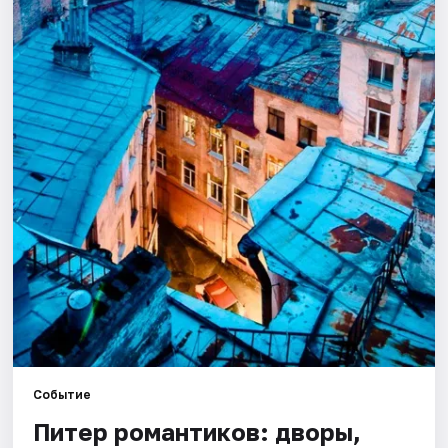
Города
Площадки
Артисты
Рейтинги
Событие
Питер романтиков: дворы,