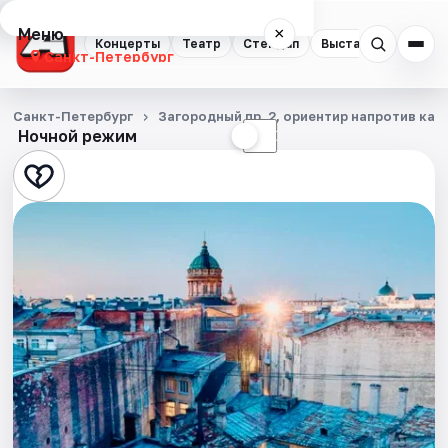
Меню
×
Концерты
Театр
Стендап
Выставки
Квест
Санкт-Петербург
Концерты
Санкт-Петербург
Загородный пр. 2, ориентир напротив ка
Ночной режим
☀
☾
Театр
Стендап
Выставки
Квесты
Экскурсии
Спорт
События