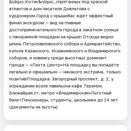
&ldquo;Котик&rdquo;,спрятанных под краской
атлантов и дом писателя Довлатова с
курдонером.Город с крышиВас ждёт эффектный
финал экскурсии — вид на главные
достопримечательности города в закатном солнце
с панорамной площадки на крыше! Отсюда видно:
шпиль Петропавловского собора и Адмиралтейство,
купола Казанского, Исаакиевского и Владимирского
соборов, и новинку среди высотных доминант
города — «Лахта Центр»На площадку вы попадёте
легально и официально — никакого экстрима, только
позитив!Площадка: Загородный проспект, д. 2, у
ограждения возле павильона кафе Теремок.
Ближайшая ст. метро «Владимирская»Льготный
билетПенсионеры, студенты, школьники до 14 лет
(документы на льготы)