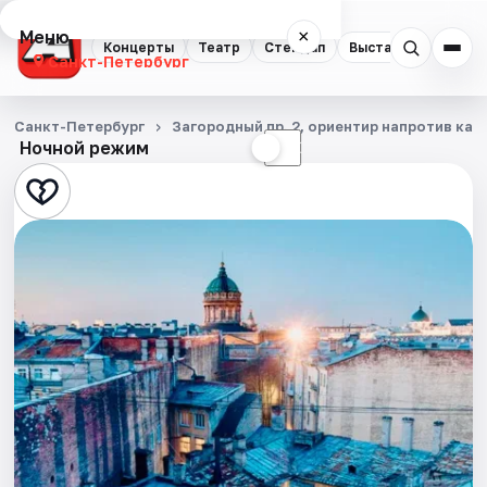
Меню
×
Концерты
Театр
Стендап
Выставки
Квест
Санкт-Петербург
Концерты
Санкт-Петербург
Загородный пр. 2, ориентир напротив ка
Ночной режим
☀
☾
Театр
Стендап
Выставки
Квесты
Экскурсии
Спорт
События