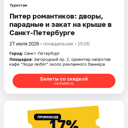
Туристам
Питер романтиков: дворы,
Города
парадные и закат на крыше в
Площадки
Санкт-Петербурге
Артисты
27 июля 2026
• понедельник • 15:00
Город:
Санкт-Петербург
Рейтинги
Площадка:
Загородный пр. 2, ориентир напротив
кафе "Люди любят" около рекламного баннера
Билеты со скидкой
на Kassir.ru
ПРОМОКОД
17%