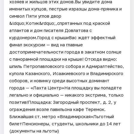
хозяев и жильцов этих домов.Вы увидите дома
именитых купцов, пестрые изразцы дома-пряника и
символ Пяти углов двор
&ldquo;Котик&rdquo;,спрятанных под краской
атлантов и дом писателя Довлатова с
курдонером.Город с крышиВас ждёт эффектный
финал экскурсии — вид на главные
достопримечательности города в закатном солнце
с панорамной площадки на крыше! Отсюда видно:
шпиль Петропавловского собора и Адмиралтейство,
купола Казанского, Исаакиевского и Владимирского
соборов, и новинку среди высотных доминант
города — «Лахта Центр»На площадку вы попадёте
легально и официально — никакого экстрима, только
позитив!Площадка: Загородный проспект, д. 2, у
ограждения возле павильона кафе Теремок.
Ближайшая ст. метро «Владимирская»Льготный
билетПенсионеры, студенты, школьники до 14 лет
(документы на льготы)