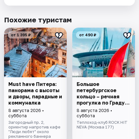
Похожие туристам
от 1 395 ₽
от 490 ₽
Must have Питера:
Большое
панорама с высоты
петербургское
и дворы, парадные и
кольцо – речная
коммуналка
прогулка пo Граду
на Неве с
8 августа 2026 •
8 августа 2026 •
авторской
суббота
суббота
экскурсией и живой
Загородный пр. 2,
Теплоход-клуб ROCK HIT
ориентир напротив кафе
музыкой в тёплом
NEVA (Москва 177)
"Люди любят" около
салоне теплохода
рекламного баннера