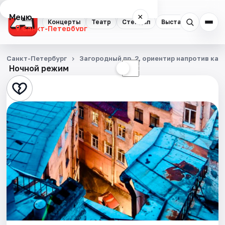
Меню
×
Концерты
Театр
Стендап
Выставки
Квест
Санкт-Петербург
Концерты
Санкт-Петербург
Загородный пр. 2, ориентир напротив ка
Ночной режим
☀
☾
Театр
Стендап
Выставки
Квесты
Экскурсии
Спорт
События