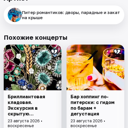
Питер романтиков: дворы, парадные и закат
на крыше
Похожие концерты
Бриллиантовая
Бар хоппинг по-
кладовая.
питерски: с гидом
Экскурсия в
по барам +
скрытую
дегустация
сокровищницу
23 августа 2026 •
23 августа 2026 •
Эрмитажа с
воскресенье
воскресенье