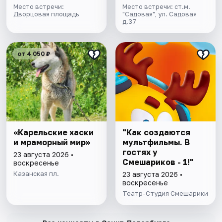
билетом в музей
Место встречи:
Место встречи: ст.м.
Дворцовая площадь
"Садовая", ул. Садовая
д.37
от 4 050 ₽
«Карельские хаски
"Как создаются
и мраморный мир»
мультфильмы. В
гостях у
23 августа 2026 •
Смешариков - 1!"
воскресенье
Казанская пл.
23 августа 2026 •
воскресенье
Театр-Студия Смешарики