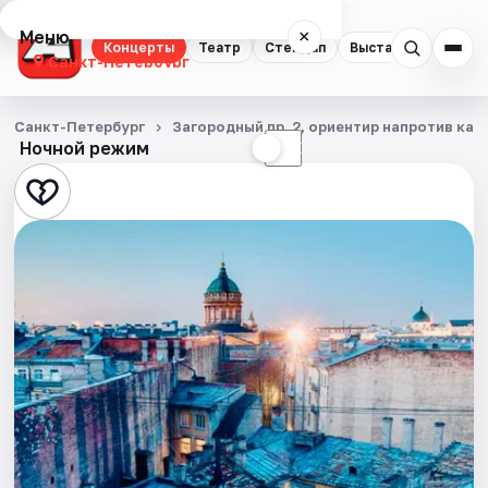
Меню
×
Концерты
Театр
Стендап
Выставки
Квест
Санкт-Петербург
Концерты
Санкт-Петербург
Загородный пр. 2, ориентир напротив ка
Ночной режим
☀
☾
Театр
Стендап
Выставки
Квесты
Экскурсии
Спорт
События