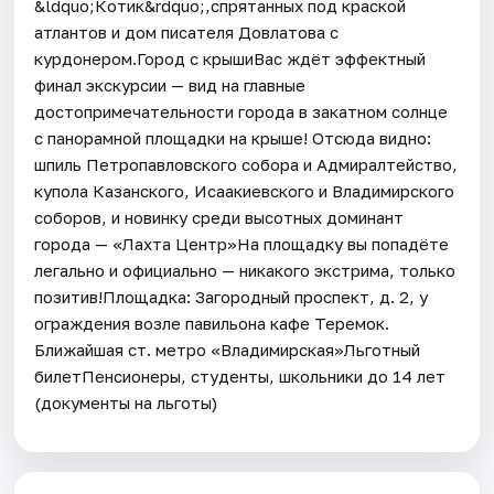
&ldquo;Котик&rdquo;,спрятанных под краской
атлантов и дом писателя Довлатова с
курдонером.Город с крышиВас ждёт эффектный
финал экскурсии — вид на главные
достопримечательности города в закатном солнце
с панорамной площадки на крыше! Отсюда видно:
шпиль Петропавловского собора и Адмиралтейство,
купола Казанского, Исаакиевского и Владимирского
соборов, и новинку среди высотных доминант
города — «Лахта Центр»На площадку вы попадёте
легально и официально — никакого экстрима, только
позитив!Площадка: Загородный проспект, д. 2, у
ограждения возле павильона кафе Теремок.
Ближайшая ст. метро «Владимирская»Льготный
билетПенсионеры, студенты, школьники до 14 лет
(документы на льготы)