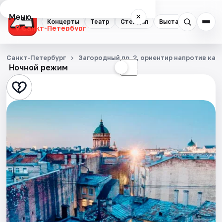
Меню
×
Концерты
Театр
Стендап
Выставки
Квест
Санкт-Петербург
Концерты
Санкт-Петербург
Загородный пр. 2, ориентир напротив ка
Ночной режим
☀
☾
Театр
Стендап
Выставки
Квесты
Экскурсии
Спорт
События