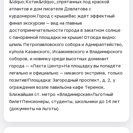
&ldquo;Котик&rdquo;,спрятанных под краской
атлантов и дом писателя Довлатова с
курдонером.Город с крышиВас ждёт эффектный
финал экскурсии — вид на главные
достопримечательности города в закатном солнце
с панорамной площадки на крыше! Отсюда видно:
шпиль Петропавловского собора и Адмиралтейство,
купола Казанского, Исаакиевского и Владимирского
соборов, и новинку среди высотных доминант
города — «Лахта Центр»На площадку вы попадёте
легально и официально — никакого экстрима, только
позитив!Площадка: Загородный проспект, д. 2, у
ограждения возле павильона кафе Теремок.
Ближайшая ст. метро «Владимирская»Льготный
билетПенсионеры, студенты, школьники до 14 лет
(документы на льготы)