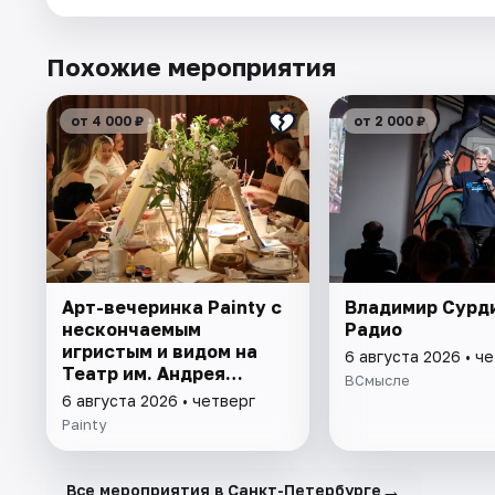
Похожие мероприятия
от 4 000 ₽
от 2 000 ₽
Арт-вечеринка Painty с
Владимир Сурд
нескончаемым
Радио
игристым и видом на
6 августа 2026 • ч
Театр им. Андрея
ВСмысле
Миронова
6 августа 2026 • четверг
Painty
→
Все мероприятия в Санкт-Петербурге