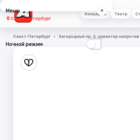
Меню
×
Концерты
Театр
С
Санкт-Петербург
Концерты
Санкт-Петербург
Загородный пр. 2, ориентир напроти
Ночной режим
☀
☾
Театр
Стендап
Выставки
Квесты
Экскурсии
Спорт
События