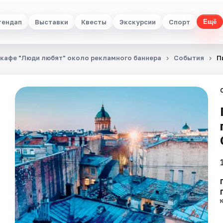
тендап
Выставки
Квесты
Экскурсии
Спорт
Ещё
в кафе "Люди любят" около рекламного баннера
События
П