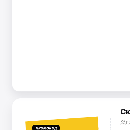
Города
Площадки
Артисты
Рейтинги
Ск
П
ПРОМОКОД