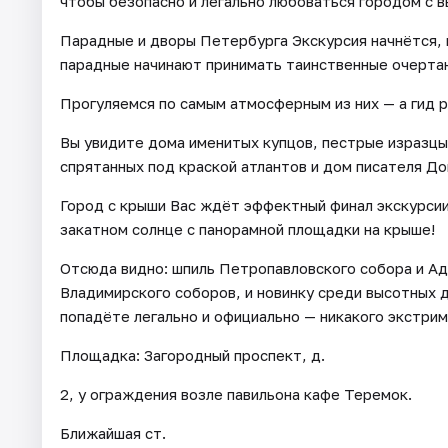
чтобы безопасно и легально любоваться городом с в
Парадные и дворы Петербурга Экскурсия начнётся, к
парадные начинают принимать таинственные очертан
Прогуляемся по самым атмосферным из них — а гид р
Вы увидите дома именитых купцов, пестрые изразцы
спрятанных под краской атлантов и дом писателя До
Город с крыши Вас ждёт эффектный финал экскурсии
закатном солнце с панорамной площадки на крыше!
Отсюда видно: шпиль Петропавловского собора и Ад
Владимирского соборов, и новинку среди высотных
попадёте легально и официально — никакого экстрим
Площадка: Загородный проспект, д.
2, у ограждения возле павильона кафе Теремок.
Ближайшая ст.