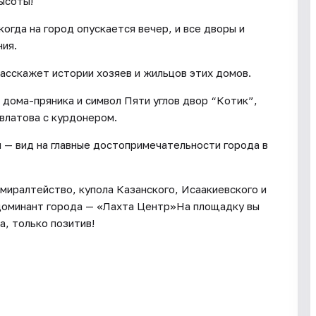
ысоты!
огда на город опускается вечер, и все дворы и
ия.
асскажет истории хозяев и жильцов этих домов.
 дома-пряника и символ Пяти углов двор “Котик”,
влатова с курдонером.
 — вид на главные достопримечательности города в
миралтейство, купола Казанского, Исаакиевского и
 доминант города — «Лахта Центр»На площадку вы
а, только позитив!