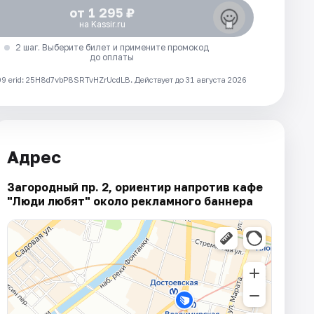
от 1 295 ₽
на Kassir.ru
2 шаг. Выберите билет и примените промокод
до оплаты
 erid: 25H8d7vbP8SRTvHZrUcdLB.
Действует до 31 августа 2026
Адрес
Загородный пр. 2, ориентир напротив кафе
"Люди любят" около рекламного баннера