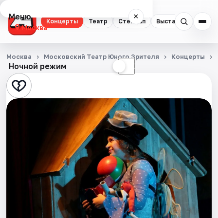
Меню
×
Концерты
Театр
Стендап
Выставки
Квест
Москва
Концерты
Москва
Московский Театр Юного Зрителя
Концерты
Ночной режим
☀
☾
Театр
Стендап
Выставки
Квесты
Экскурсии
Спорт
События