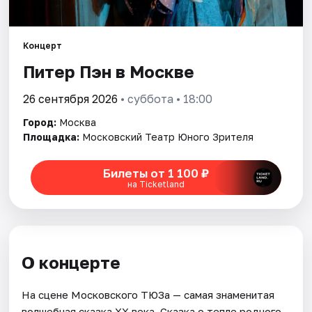
Города
Концерт
Площадки
Питер Пэн в Москве
26 сентября 2026
• суббота • 18:00
Артисты
Город:
Москва
Рейтинги
Площадка:
Московский Театр Юного Зрителя
Билеты от 1 100 ₽
на Ticketland
О концерте
На сцене Московского ТЮЗа — самая знаменитая
волшебная сказка XX века. Сказка о тепле родного