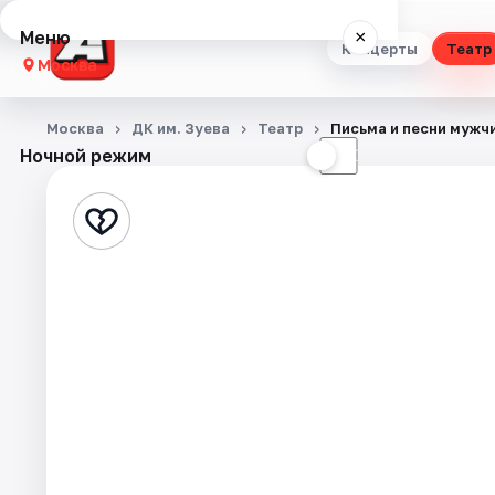
Меню
×
Концерты
Театр
Москва
Концерты
Москва
ДК им. Зуева
Театр
Письма и песни мужч
Ночной режим
☀
☾
Театр
Стендап
Выставки
Квесты
Экскурсии
Спорт
События