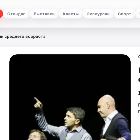
Стендап
Выставки
Квесты
Экскурсии
Спорт
ин среднего возраста