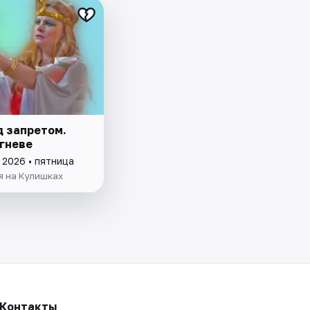
д запретом.
 гневе
 2026 • пятница
я на Кулишках
Контакты