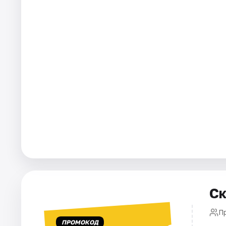
Города
Площадки
Артисты
Рейтинги
Ск
П
ПРОМОКОД