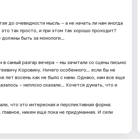
ая до очевидности мысль – а не начать ли нам иногда
 это так просто, и при этом так хорошо проходит?
о должны быть за монологи...
м в самый разгар вечера – мы зачитали со сцены письмо
еевичу Коровину. Ничего особенного... если бы не
е лет восемь как не было с нами. Однако, нам все еще
азалось – неплохо сказали... Хочется думать, что и
нали, что это интересная и перспективная форма:
 главное, никем еще пока не придуманная. И сели