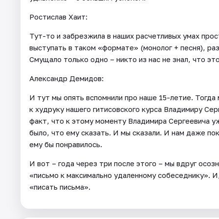
Ростислав Хаит:
Тут-то и забрезжила в наших расчетливых умах прост
выступать в таком «формате» (монолог + песня), раз
Смущало только одно – никто из нас не знал, что эт
Александр Демидов:
И тут мы опять вспомнили про наше 15-летие. Тогда 
к худруку нашего гитисовского курса Владимиру Серг
факт, что к этому моменту Владимира Сергеевича уж
было, что ему сказать. И мы сказали. И нам даже пок
ему бы понравилось.
И вот – года через три после этого – мы вдруг осоз
«письмо к максимально удаленному собеседнику». И,
«писать письма».