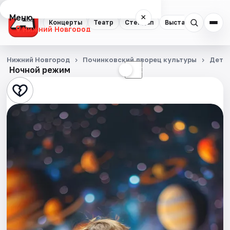
Меню
×
Концерты
Театр
Стендап
Выставки
Квест
Нижний Новгород
Концерты
Нижний Новгород
Починковский дворец культуры
Детя
Ночной режим
☀
☾
Театр
Стендап
Выставки
Квесты
Экскурсии
Спорт
События