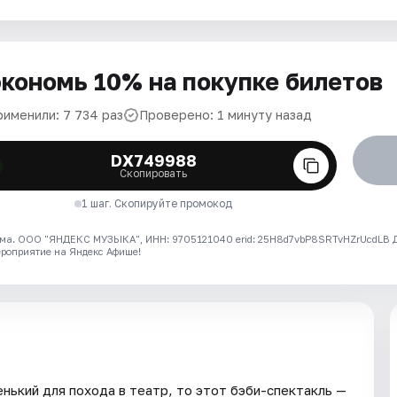
кономь 10% на покупке билетов
рименили: 7 734 раз
Проверено: 1 минуту назад
DX749988
Скопировать
1 шаг. Скопируйте промокод
ма. ООО "ЯНДЕКС МУЗЫКА", ИНН: 9705121040 erid: 25H8d7vbP8SRTvHZrUcdLB
ероприятие на Яндекс Афише!
нький для похода в театр, то этот бэби-спектакль —