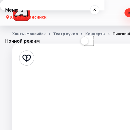
Меню
×
Ханты-Мансийск
Концерты
Ханты-Мансийск
Театр кукол
Концерты
Пингвин
Ночной режим
☀
☾
Театр
Стендап
События
Города
Площадки
Артисты