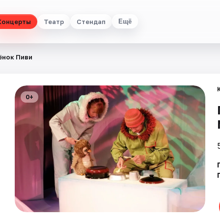
Концерты
Театр
Стендап
Ещё
ёнок Пиви
0+