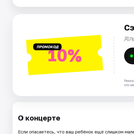
Рейтинги
Сэ
П
ПРОМОКОД
10%
Рекла
это м
О концерте
Если опасаетесь, что ваш ребёнок ещё слишком мале