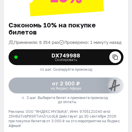
Сэкономь 10% на покупке
билетов
Применили: 8 354 раз
Проверено: 1 минуту назад
DX749988
Скопировать
1 шаг. Скопируйте промокод
от 2 500 ₽
на Яндекс Афише
2 шаг. Выберите билет и примените промокод
до оплаты
Реклама. ООО "ЯНДЕКС МУЗЫКА", ИНН: 9705121040 erid:
25H8d7vbP8SRTvHZrUcdLB
Действует до 30 сентября 2026
при покупке билетов от 3 000 ₽ на это мероприятие на Яндекс
Афише!