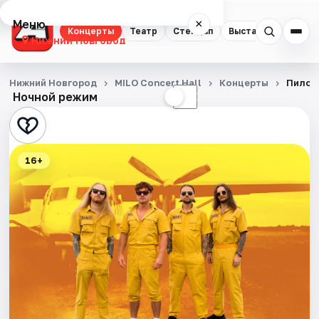
Меню
×
Концерты
Театр
Стендап
Выставки
Квест
Нижний Новгород
Концерты
Нижний Новгород
MILO Concert Hall
Концерты
Пилот
Ночной режим
☀
☾
Театр
Стендап
16+
Выставки
Квесты
Экскурсии
Спорт
События