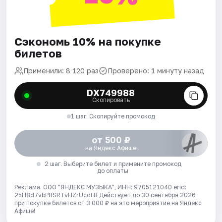
Сэкономь 10% на покупке
билетов
Применили: 8 120 раз
Проверено: 1 минуту назад
DX749988
Скопировать
1 шаг. Скопируйте промокод
от 500 ₽
на Яндекс Афише
2 шаг. Выберите билет и примените промокод
до оплаты
Реклама. ООО "ЯНДЕКС МУЗЫКА", ИНН: 9705121040 erid:
25H8d7vbP8SRTvHZrUcdLB
Действует до 30 сентября 2026
при покупке билетов от 3 000 ₽ на это мероприятие на Яндекс
Афише!