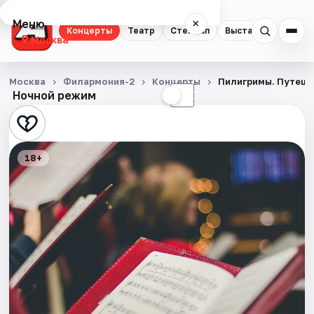
Меню
×
Концерты
Театр
Стендап
Выставки
Квест
Москва
Концерты
Москва
Филармония-2
Концерты
Пилигримы. Путеше
Ночной режим
☀
☾
Театр
Стендап
18+
Выставки
Квесты
Экскурсии
Спорт
События