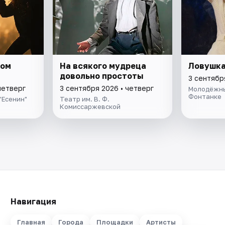
ном
На всякого мудреца
Ловушк
довольно простоты
3 сентябр
четверг
3 сентября 2026 • четверг
Молодёжны
Фонтанке
"Есенин"
Театр им. В. Ф.
Комиссаржевской
Навигация
Главная
Города
Площадки
Артисты