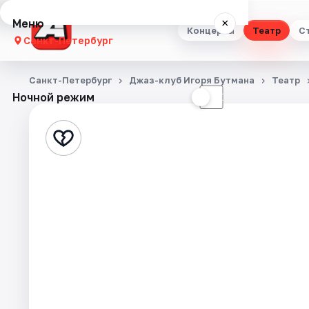
Меню
×
Концерты
Театр
С
Санкт-Петербург
Концерты
Санкт-Петербург
Джаз-клуб Игоря Бутмана
Театр
Ночной режим
☀
☾
Театр
Стендап
Выставки
Квесты
Экскурсии
Спорт
События