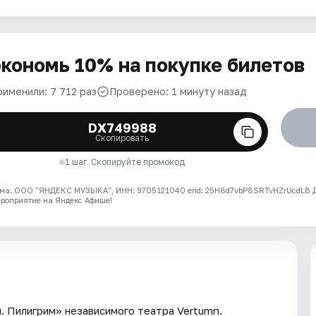
кономь 10% на покупке билетов
рименили: 7 712 раз
Проверено: 1 минуту назад
DX749988
Скопировать
1 шаг. Скопируйте промокод
ма. ООО "ЯНДЕКС МУЗЫКА", ИНН: 9705121040 erid: 25H8d7vbP8SRTvHZrUcdLB
ероприятие на Яндекс Афише!
 Пилигрим» независимого театра Vertumn.