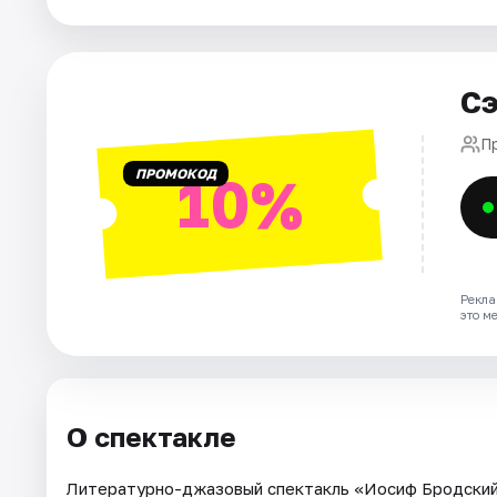
Города
Сэ
Площадки
П
Артисты
ПРОМОКОД
10%
Рейтинги
Рекла
это м
О спектакле
Литературно-джазовый спектакль «Иосиф Бродский.