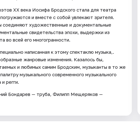
оэтов XX века Иосифа Бродского стала для театра
погружаются и вместе с собой увлекают зрителя.
ры соединяют художественные и документальные
ументальные свидетельства эпохи, выдержки из
а во всей его многогранности.
пециально написанная к этому спектаклю музыка,.
ообразные жанровые изменения. Казалось бы,
итаемых и любимых самим Бродским, музыканты в то же
палитру музыкального современного музыкального
 и регги.
ений Бондарев — труба, Филипп Мещеряков —