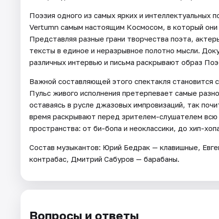
Поэзия одного из самых ярких и интеллектуальных п
Vertumn самым настоящим Космосом, в который они 
Представляя разные грани творчества поэта, акте
тексты в единое и неразрывное полотно мысли. Док
различных интервью и письма раскрывают образ Поэт
Важной составляющей этого спектакля становится с
Пульс живого исполнения претерпевает самые разн
оставаясь в русле джазовых импровизаций, так поч
время раскрывают перед зрителем-слушателем всю 
пространства: от би-бопа и неоклаcсики, до хип-хопа
Состав музыкантов: Юрий Бедрак — клавишные, Евг
контрабас, Дмитрий Сабуров — барабаны.
Вопросы и ответы