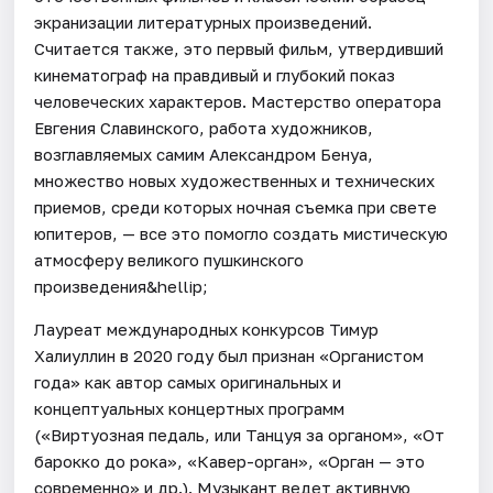
экранизации литературных произведений.
Считается также, это первый фильм, утвердивший
кинематограф на правдивый и глубокий показ
человеческих характеров. Мастерство оператора
Евгения Славинского, работа художников,
возглавляемых самим Александром Бенуа,
множество новых художественных и технических
приемов, среди которых ночная съемка при свете
юпитеров, — все это помогло создать мистическую
атмосферу великого пушкинского
произведения&hellip;
Лауреат международных конкурсов Тимур
Халиуллин в 2020 году был признан «Органистом
года» как автор самых оригинальных и
концептуальных концертных программ
(«Виртуозная педаль, или Танцуя за органом», «От
барокко до рока», «Кавер-орган», «Орган — это
современно» и др.). Музыкант ведет активную