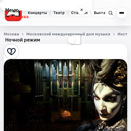
Меню
×
Концерты
Театр
Стендап
Выставки
Квест
Москва
Концерты
Москва
Московский международный дом музыки
Инстр
Ночной режим
☀
☾
Театр
Стендап
Выставки
Квесты
Экскурсии
Спорт
События