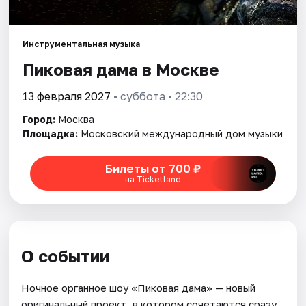
Города
Инструментальная музыка
Пиковая дама в Москве
Площадки
13 февраля 2027
• суббота • 22:30
Артисты
Город:
Москва
Рейтинги
Площадка:
Московский международный дом музыки
Билеты от 700 ₽
на Ticketland
О событии
Ночное органное шоу «Пиковая дама» — новый
оригинальный проект, в котором сочетаются сразу