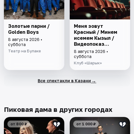
Золотые парни /
Меня зовут
Golden Boys
Красный / Минем
исемем Кызыл /
8 августа 2026 •
Видеопоказ
суббота
спектакля в клубе
Театр на Булаке
8 августа 2026 •
Шарык
суббота
Клуб «Шарык»
→
Все спектакли в Казани
Пиковая дама в других городах
от 800 ₽
от 1 000 ₽