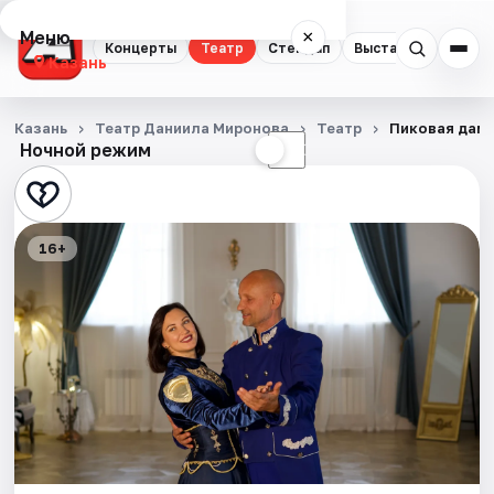
Меню
×
Концерты
Театр
Стендап
Выставки
Квест
Казань
Концерты
Казань
Театр Даниила Миронова
Театр
Пиковая дам
Ночной режим
☀
☾
Театр
Стендап
16+
Выставки
Квесты
Экскурсии
Спорт
События