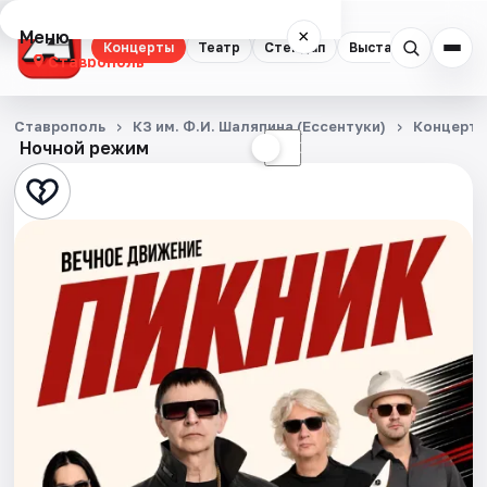
Меню
×
Концерты
Театр
Стендап
Выставки
Спорт
Ставрополь
Концерты
Ставрополь
КЗ им. Ф.И. Шаляпина (Ессентуки)
Концерт
Ночной режим
☀
☾
Театр
Стендап
Выставки
Спорт
События
Города