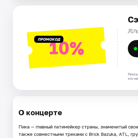
Артисты
Рейтинги
Сэ
П
ПРОМОКОД
10%
Рекла
это м
О концерте
Пика — главный патимейкер страны, знаменитый сво
также совместными треками с Brick Bazuka, ATL, гр