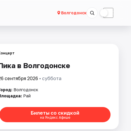
☀
☾
Волгодонск
Концерт
Пика в Волгодонске
26 сентября 2026
• суббота
Город:
Волгодонск
Площадка:
Рай
Билеты со скидкой
на Яндекс Афише