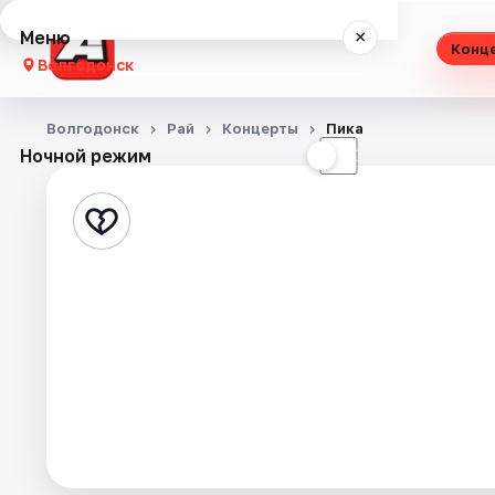
Меню
×
Конц
Волгодонск
Концерты
Волгодонск
Рай
Концерты
Пика
Ночной режим
☀
☾
Театр
Выставки
Экскурсии
События
Города
Площадки