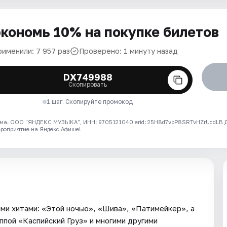
кономь 10% на покупке билетов
рименили: 7 957 раз
Проверено: 1 минуту назад
DX749988
Скопировать
1 шаг. Скопируйте промокод
ма. ООО "ЯНДЕКС МУЗЫКА", ИНН: 9705121040 erid: 25H8d7vbP8SRTvHZrUcdLB
ероприятие на Яндекс Афише!
ими хитами: «Этой ночью», «Шива», «Патимейкер», а
уппой «Каспийский Груз» и многими другими