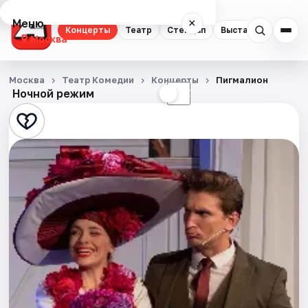
Меню
×
Концерты
Театр
Стендап
Выставки
Квест
Москва
Концерты
Москва
Театр Комедии
Концерты
Пигмалион
Ночной режим
☀
☾
Театр
Стендап
Выставки
Квесты
Экскурсии
Спорт
События