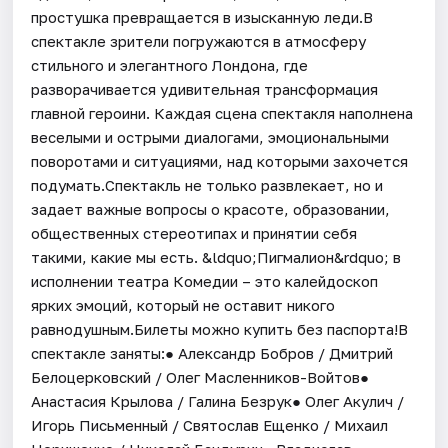
простушка превращается в изысканную леди.В
спектакле зрители погружаются в атмосферу
стильного и элегантного Лондона, где
разворачивается удивительная трансформация
главной героини. Каждая сцена спектакля наполнена
веселыми и острыми диалогами, эмоциональными
поворотами и ситуациями, над которыми захочется
подумать.Спектакль не только развлекает, но и
задает важные вопросы о красоте, образовании,
общественных стереотипах и принятии себя
такими, какие мы есть. &ldquo;Пигмалион&rdquo; в
исполнении театра Комедии – это калейдоскоп
ярких эмоций, который не оставит никого
равнодушным.Билеты можно купить без паспорта!В
спектакле заняты:● Александр Бобров / Дмитрий
Белоцерковский / Олег Масленников-Войтов●
Анастасия Крылова / Галина Безрук● Олег Акулич /
Игорь Письменный / Святослав Ещенко / Михаил