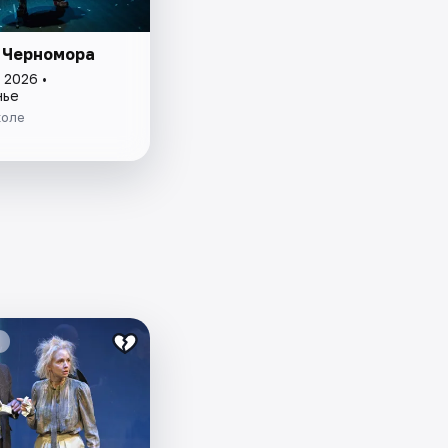
 Черномора
 2026 •
нье
коле