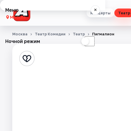
Меню
×
Концерты
Театр
Москва
Концерты
Москва
Театр Комедии
Театр
Пигмалион
Ночной режим
☀
☾
Театр
Стендап
Выставки
Квесты
Экскурсии
Спорт
События