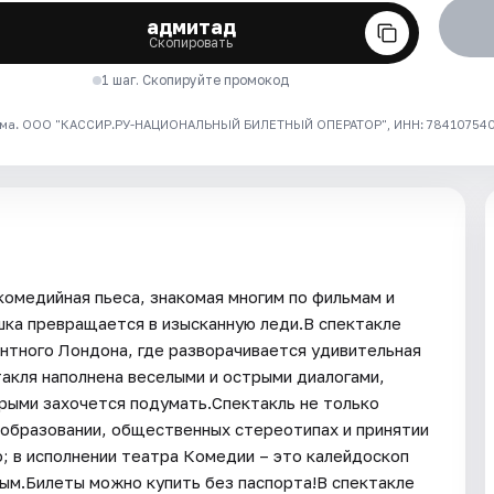
адмитад
Скопировать
1 шаг. Скопируйте промокод
ма. ООО "КАССИР.РУ-НАЦИОНАЛЬНЫЙ БИЛЕТНЫЙ ОПЕРАТОР", ИНН: 7841075409
комедийная пьеса, знакомая многим по фильмам и
шка превращается в изысканную леди.В спектакле
антного Лондона, где разворачивается удивительная
такля наполнена веселыми и острыми диалогами,
рыми захочется подумать.Спектакль не только
, образовании, общественных стереотипах и принятии
o; в исполнении театра Комедии – это калейдоскоп
ным.Билеты можно купить без паспорта!В спектакле