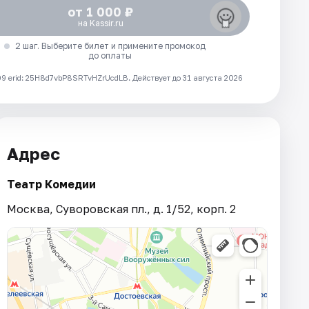
от 1 000 ₽
на Kassir.ru
2 шаг. Выберите билет и примените промокод
до оплаты
 erid: 25H8d7vbP8SRTvHZrUcdLB.
Действует до 31 августа 2026
Адрес
Театр Комедии
Москва, Суворовская пл., д. 1/52, корп. 2