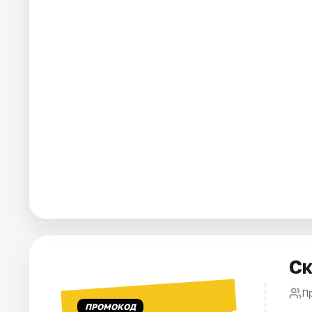
Города
Площадки
Артисты
Рейтинги
Ск
П
ПРОМОКОД