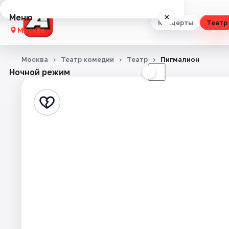
Меню
×
Концерты
Театр
Москва
Концерты
Москва
Театр комедии
Театр
Пигмалион
Ночной режим
☀
☾
Театр
Стендап
Выставки
Квесты
Экскурсии
Спорт
События