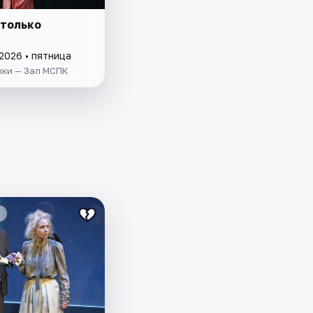
 только
и
2026 • пятница
ыки — Зал МСПК