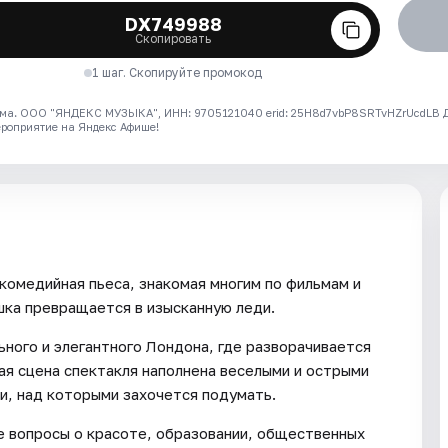
DX749988
Скопировать
1 шаг. Скопируйте промокод
ма. ООО "ЯНДЕКС МУЗЫКА", ИНН: 9705121040 erid: 25H8d7vbP8SRTvHZrUcdLB
ероприятие на Яндекс Афише!
комедийная пьеса, знакомая многим по фильмам и
шка превращается в изысканную леди.
ного и элегантного Лондона, где разворачивается
ая сцена спектакля наполнена веселыми и острыми
и, над которыми захочется подумать.
ые вопросы о красоте, образовании, общественных