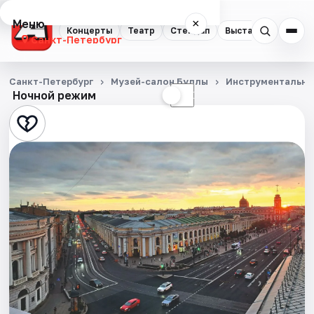
Меню
×
Концерты
Театр
Стендап
Выставки
Квест
Санкт-Петербург
Концерты
Санкт-Петербург
Музей-салон Буллы
Инструментальна
Ночной режим
☀
☾
Театр
Стендап
Выставки
Квесты
Экскурсии
Спорт
События