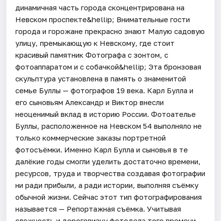
динамичная часть города сконцентрирована на
Невском проспекте&hellip; Внимательные гости
города и горожане прекрасно знают Малую садовую
улицу, премыкающую к Невскому, где стоит
красивый памятник Фотографа с зонтом, с
фотоаппаратом и с собачкой&hellip; Эта бронзовая
скульптура установлена в память о знаменитой
семье Буллы — фотографов 19 века. Карл Булла и
его сыновьям Александр и Виктор внесли
неоценимый вклад в историю России. Фотоателье
Буллы, расположенное на Невском 54 выполняло не
только коммерческие заказы портретной
фотосъёмки. Именно Карл Булла и сыновья в те
далёкие годы смогли уделить достаточно времени,
ресурсов, труда и творчества создавая фотографии
ни ради прибыли, а ради истории, выполняя съёмку
обычной жизни. Сейчас этот тип фотографирования
называется — Репортажная съёмка. Учитывая
сложность и дороговизну фотодела того времени