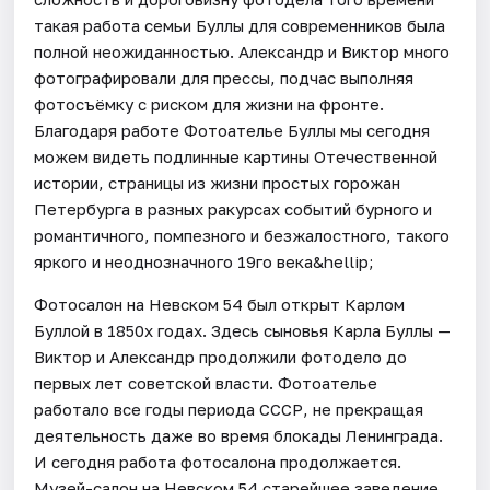
такая работа семьи Буллы для современников была
полной неожиданностью. Александр и Виктор много
фотографировали для прессы, подчас выполняя
фотосъёмку с риском для жизни на фронте.
Благодаря работе Фотоателье Буллы мы сегодня
можем видеть подлинные картины Отечественной
истории, страницы из жизни простых горожан
Петербурга в разных ракурсах событий бурного и
романтичного, помпезного и безжалостного, такого
яркого и неоднозначного 19го века&hellip;
Фотосалон на Невском 54 был открыт Карлом
Буллой в 1850х годах. Здесь сыновья Карла Буллы —
Виктор и Александр продолжили фотодело до
первых лет советской власти. Фотоателье
работало все годы периода СССР, не прекращая
деятельность даже во время блокады Ленинграда.
И сегодня работа фотосалона продолжается.
Музей-салон на Невском 54 старейшее заведение,