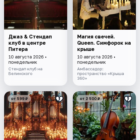
Джаз & Стендап
Магия свечей.
клуб в центре
Queen. Симфорок на
Питера
крыше
10 августа 2026 •
10 августа 2026 •
понедельник
понедельник
Стендап клуб на
Амбассадор:
Белинского
пространство «Крыша
360»
от 599 ₽
от 2 500 ₽