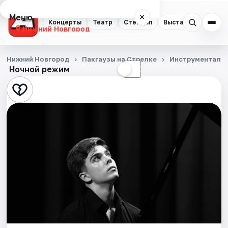
Меню
×
Концерты
Театр
Стендап
Выставки
Квест
Нижний Новгород
Концерты
Нижний Новгород
Пакгаузы на Стрелке
Инструментальн
Ночной режим
☀
☾
Театр
Стендап
Выставки
Квесты
Экскурсии
Спорт
События