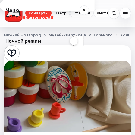
Меню
×
Концерты
Театр
Стендап
Выставки
Квест
Нижний Новгород
Концерты
Нижний Новгород
Музей-квартира А. М. Горького
Конце
Ночной режим
☀
☾
Театр
Стендап
Выставки
Квесты
Экскурсии
Спорт
События