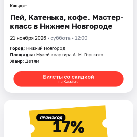
Концерт
Пей, Катенька, кофе. Мастер-
Города
класс в Нижнем Новгороде
Площадки
21 ноября 2026
• суббота • 12:00
Артисты
Город:
Нижний Новгород
Площадка:
Музей-квартира А. М. Горького
Рейтинги
Жанр:
Детям
Билеты со скидкой
на Kassir.ru
ПРОМОКОД
17%