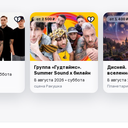
от 2 500 ₽
от 1 400 
Группа «Гудтаймс».
Дисней.
Summer Sound х билайн
вселенн
уббота
8 августа 2026 • суббота
8 августа
сцена Ракушка
Планетари