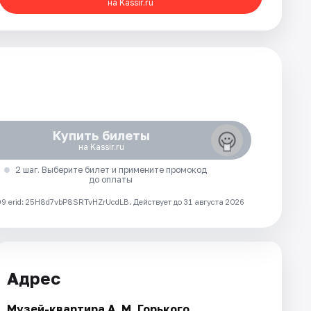
на Kassir.ru
Купить билеты
на Kassir.ru
2 шаг. Выберите билет и примените промокод
до оплаты
 erid: 25H8d7vbP8SRTvHZrUcdLB.
Действует до 31 августа 2026
Адрес
Музей-квартира А. М. Горького