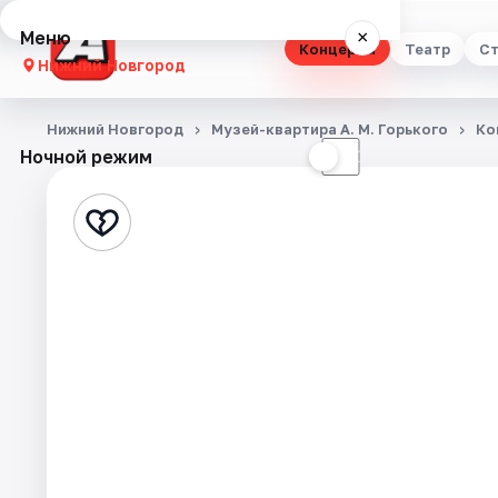
Меню
×
Концерты
Театр
Ст
Нижний Новгород
Концерты
Нижний Новгород
Музей-квартира А. М. Горького
Ко
Ночной режим
☀
☾
Театр
Стендап
Выставки
Квесты
Экскурсии
Спорт
События