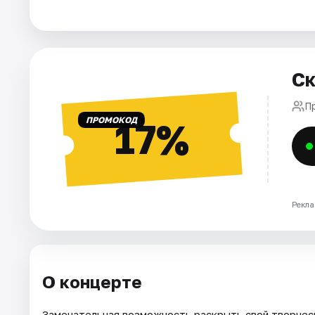
Города
Площадки
Ск
Артисты
П
ПРОМОКОД
17%
Рейтинги
Рекла
О концерте
Замечательная возможность раскрыть свой творчес