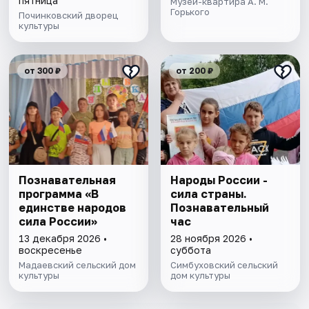
пятница
Музей-квартира А. М.
Горького
Починковский дворец
культуры
от 300 ₽
от 200 ₽
Познавательная
Народы России -
программа «В
сила страны.
единстве народов
Познавательный
сила России»
час
13 декабря 2026 •
28 ноября 2026 •
воскресенье
суббота
Мадаевский сельский дом
Симбуховский сельский
культуры
дом культуры