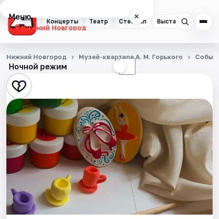
Меню
×
Концерты
Театр
Стендап
Выставки
Квест
Нижний Новгород
Концерты
Нижний Новгород
Музей-квартира А. М. Горького
Событ
Ночной режим
☀
☾
Театр
Стендап
Выставки
Квесты
Экскурсии
Спорт
События