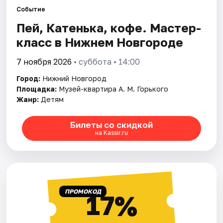
Событие
Пей, Катенька, кофе. Мастер-
Города
класс в Нижнем Новгороде
Площадки
7 ноября 2026
• суббота • 14:00
Артисты
Город:
Нижний Новгород
Площадка:
Музей-квартира А. М. Горького
Рейтинги
Жанр:
Детям
Билеты со скидкой
на Kassir.ru
ПРОМОКОД
17%