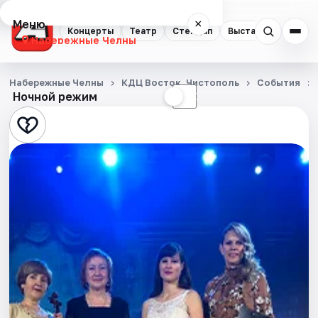
Меню
×
Концерты
Театр
Стендап
Выставки
Экску
Набережные Челны
Концерты
Набережные Челны
КДЦ Восток, Чистополь
События
Ночной режим
☀
☾
Театр
Стендап
Выставки
Экскурсии
События
Города