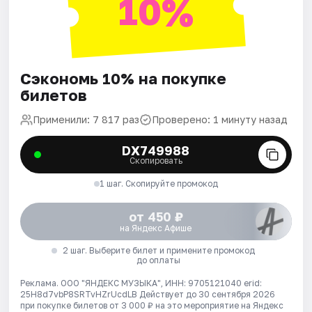
10%
Сэкономь 10% на покупке
билетов
Применили: 7 817 раз
Проверено: 1 минуту назад
DX749988
Скопировать
1 шаг. Скопируйте промокод
от 450 ₽
на Яндекс Афише
2 шаг. Выберите билет и примените промокод
до оплаты
Реклама. ООО "ЯНДЕКС МУЗЫКА", ИНН: 9705121040 erid:
25H8d7vbP8SRTvHZrUcdLB
Действует до 30 сентября 2026
при покупке билетов от 3 000 ₽ на это мероприятие на Яндекс