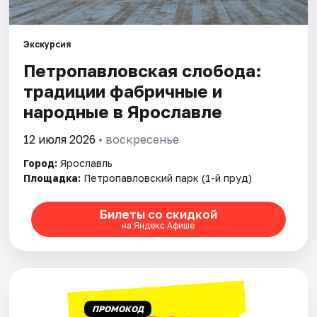
Города
Площадки
Экскурсия
Петропавловская слобода:
Артисты
традиции фабричные и
Рейтинги
народные в Ярославле
12 июля 2026
• воскресенье
Город:
Ярославль
Площадка:
Петропавловский парк (1-й пруд)
Билеты со скидкой
на Яндекс Афише
ПРОМОКОД