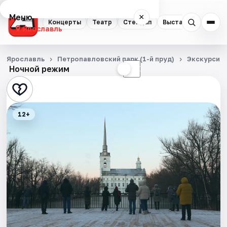
Меню
×
Концерты
Театр
Стендап
Выставки
Квест
Ярославль
Концерты
Ярославль
Петропавловский парк (1-й пруд)
Экскурсии
Ночной режим
☀
☾
Театр
Стендап
12+
Выставки
Квесты
Экскурсии
События