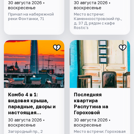
Петербурга
киноистории в мини
30 августа 2026 •
30 августа 2026 •
группе
воскресенье
воскресенье
Причал на набережной
Место встречи:
реки Фонтанки, 71
Каменноостровский пр.,
д. 37 Д, рядом с кафе
Rostic`s
Комбо 4 в 1:
Последняя
видовая крыша,
квартира
парадные, дворы и
Распутина на
настоящая
Гороховой
коммуналка
30 августа 2026 •
30 августа 2026 •
воскресенье
воскресенье
Загородный пр., 2
Место встречи: Гороховая