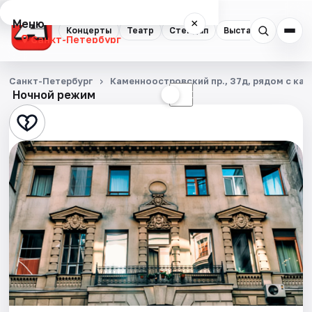
Меню
×
Концерты
Театр
Стендап
Выставки
Квест
Санкт-Петербург
Концерты
Санкт-Петербург
Каменноостровский пр., 37д, рядом с каф
Ночной режим
☀
☾
Театр
Стендап
Выставки
Квесты
Экскурсии
Спорт
События