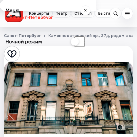
Меню
×
Концерты
Театр
Стендап
Выставки
Квест
Санкт-Петербург
Концерты
Санкт-Петербург
Каменноостровский пр., 37д, рядом с каф
Ночной режим
☀
☾
Театр
Стендап
Выставки
Квесты
Экскурсии
Спорт
События