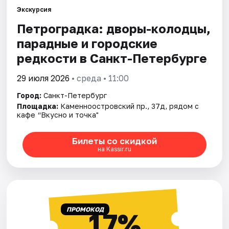
Экскурсия
Петроградка: дворы-колодцы,
Города
парадные и городские
Площадки
редкости в Санкт-Петербурге
Артисты
29 июля 2026
• среда • 11:00
Город:
Санкт-Петербург
Рейтинги
Площадка:
Каменноостровский пр., 37д, рядом с
кафе “Вкусно и точка"
Билеты со скидкой
на Kassir.ru
ПРОМОКОД
17%