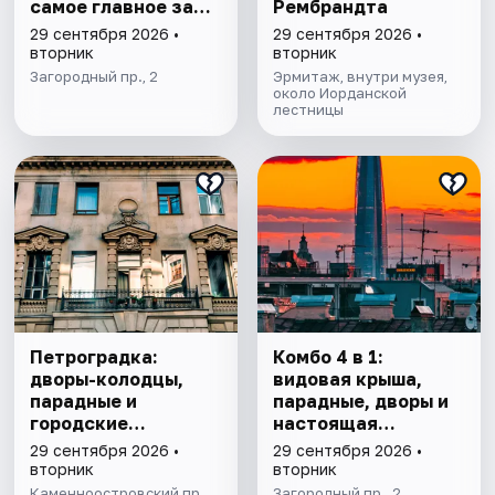
самое главное за
Рембрандта
1,5 часа
29 сентября 2026 •
29 сентября 2026 •
вторник
вторник
Загородный пр., 2
Эрмитаж, внутри музея,
около Иорданской
лестницы
Петроградка:
Комбо 4 в 1:
дворы-колодцы,
видовая крыша,
парадные и
парадные, дворы и
городские
настоящая
редкости
коммуналка
29 сентября 2026 •
29 сентября 2026 •
вторник
вторник
Каменноостровский пр.,
Загородный пр., 2