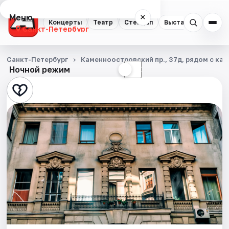
Меню
×
Концерты
Театр
Стендап
Выставки
Квест
Санкт-Петербург
Концерты
Санкт-Петербург
Каменноостровский пр., 37д, рядом с каф
Ночной режим
☀
☾
Театр
Стендап
Выставки
Квесты
Экскурсии
Спорт
События