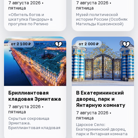
7 августа 2026 •
7 августа 2026 •
пятница
пятница
«Обитель богов и
Музей политической
шкатулка Пандоры» в
истории России (Особняк
прогулке по Репино
Матильды Кшесинской)
от 2 100 ₽
от 2 000 ₽
Бриллиантовая
В Екатерининский
кладовая Эрмитажа
дворец, парк и
Янтарную комнату
7 августа 2026 •
пятница
7 августа 2026 •
пятница
Скрытые сокровища
Эрмитажа.
Царское Село:
Бриллиантовая кладовая
Екатерининский дворец,
парк и Янтарная комната