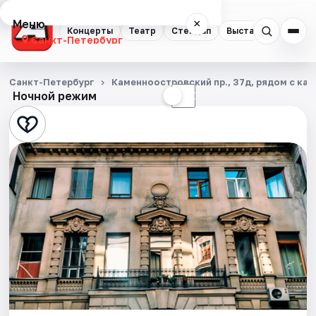
Меню
×
Концерты
Театр
Стендап
Выставки
Квест
Санкт-Петербург
Концерты
Санкт-Петербург
Каменноостровский пр., 37д, рядом с каф
Ночной режим
☀
☾
Театр
Стендап
Выставки
Квесты
Экскурсии
Спорт
События