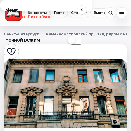
Меню
×
Концерты
Театр
Стендап
Выставки
Квест
Санкт-Петербург
Концерты
Санкт-Петербург
Каменноостровский пр., 37д, рядом с каф
Ночной режим
☀
☾
Театр
Стендап
Выставки
Квесты
Экскурсии
Спорт
События