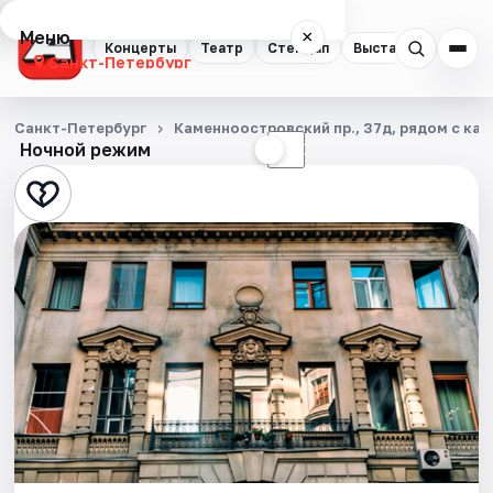
Меню
×
Концерты
Театр
Стендап
Выставки
Квест
Санкт-Петербург
Концерты
Санкт-Петербург
Каменноостровский пр., 37д, рядом с каф
Ночной режим
☀
☾
Театр
Стендап
Выставки
Квесты
Экскурсии
Спорт
События