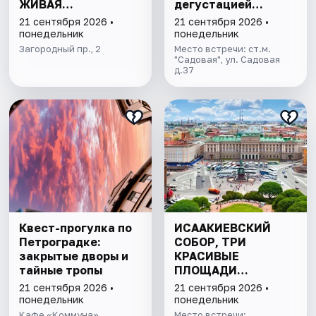
ЖИВАЯ
дегустацией
КОММУНАЛКА
питерских настоек
21 сентября 2026 •
21 сентября 2026 •
ДОВЛАТОВА
понедельник
понедельник
Загородный пр., 2
Место встречи: ст.м.
"Садовая", ул. Садовая
д.37
Квест-прогулка по
ИСААКИЕВСКИЙ
Петроградке:
СОБОР, ТРИ
закрытые дворы и
КРАСИВЫЕ
тайные тропы
ПЛОЩАДИ
ПЕТЕРБУРГА И
21 сентября 2026 •
21 сентября 2026 •
ПОДЪЁМ НА
понедельник
понедельник
КОЛОННАДУ В
Кафе «Коммуна»
Место встречи: