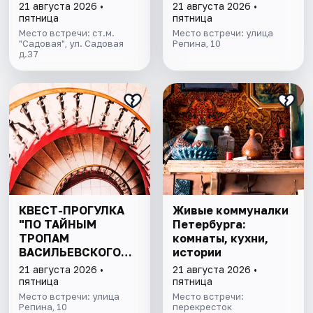
питерских настоек
21 августа 2026 •
21 августа 2026 •
пятница
пятница
Место встречи: ст.м.
Место встречи: улица
"Садовая", ул. Садовая
Репина, 10
д.37
КВЕСТ-ПРОГУЛКА
Живые коммуналки
"ПО ТАЙНЫМ
Петербурга:
ТРОПАМ
комнаты, кухни,
ВАСИЛЬЕВСКОГО
истории
ОСТРОВА"
21 августа 2026 •
21 августа 2026 •
пятница
пятница
Место встречи: улица
Место встречи:
Репина, 10
перекресток