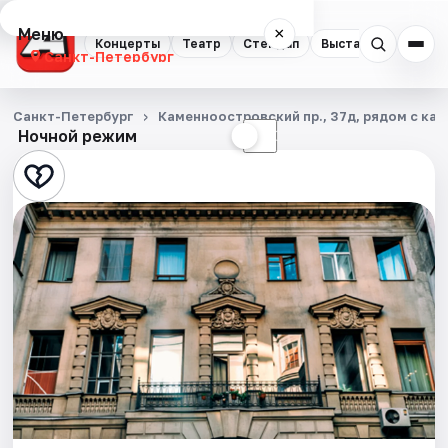
Меню
×
Концерты
Театр
Стендап
Выставки
Квест
Санкт-Петербург
Концерты
Санкт-Петербург
Каменноостровский пр., 37д, рядом с каф
Ночной режим
☀
☾
Театр
Стендап
Выставки
Квесты
Экскурсии
Спорт
События