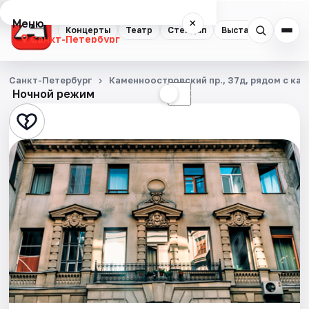
Меню
×
Концерты
Театр
Стендап
Выставки
Квест
Санкт-Петербург
Концерты
Санкт-Петербург
Каменноостровский пр., 37д, рядом с каф
Ночной режим
☀
☾
Театр
Стендап
Выставки
Квесты
Экскурсии
Спорт
События