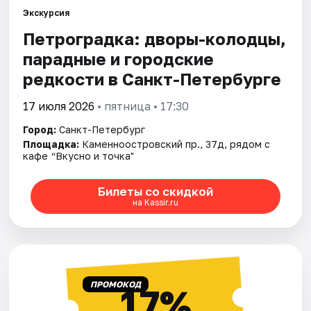
Экскурсия
Петроградка: дворы-колодцы,
Города
парадные и городские
Площадки
редкости в Санкт-Петербурге
Артисты
17 июля 2026
• пятница • 17:30
Город:
Санкт-Петербург
Рейтинги
Площадка:
Каменноостровский пр., 37д, рядом с
кафе “Вкусно и точка"
Билеты со скидкой
на Kassir.ru
ПРОМОКОД
17%