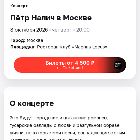
Концерт
Пётр Налич в Москве
Города
8 октября 2026
• четверг • 20:00
Площадки
Город:
Москва
Артисты
Площадка:
Ресторан-клуб «Magnus Locus»
Рейтинги
Билеты от 4 500 ₽
на Ticketland
О концерте
Это будут городские и цыганские романсы,
гусарские баллады о любви и разгульном образе
жизни, некоторые мои песни, совпадающие с этим
настроем и один романс Глинки.