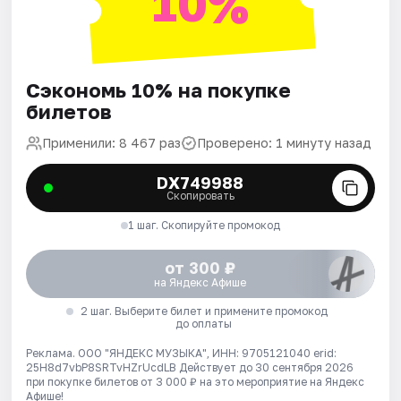
10%
Сэкономь 10% на покупке
билетов
Применили: 8 467 раз
Проверено: 1 минуту назад
DX749988
Скопировать
1 шаг. Скопируйте промокод
от 300 ₽
на Яндекс Афише
2 шаг. Выберите билет и примените промокод
до оплаты
Реклама. ООО "ЯНДЕКС МУЗЫКА", ИНН: 9705121040 erid:
25H8d7vbP8SRTvHZrUcdLB
Действует до 30 сентября 2026
при покупке билетов от 3 000 ₽ на это мероприятие на Яндекс
Афише!