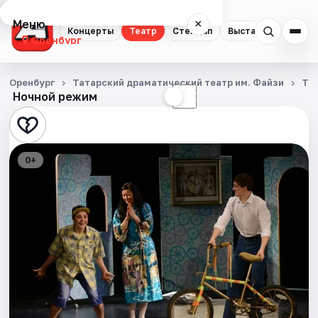
Меню
×
Концерты
Театр
Стендап
Выставки
Квест
Оренбург
Концерты
Оренбург
Татарский драматический театр им. Файзи
Те
Ночной режим
☀
☾
Театр
Стендап
0+
Выставки
Квесты
Экскурсии
Спорт
События