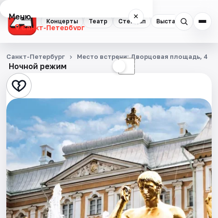
Меню
×
Концерты
Театр
Стендап
Выставки
Квест
Санкт-Петербург
Концерты
Санкт-Петербург
Место встречи: Дворцовая площадь, 4
Ночной режим
☀
☾
Театр
Стендап
Выставки
Квесты
Экскурсии
Спорт
События