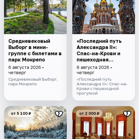
Cредневековый
«Последний путь
Выборг в мини-
Александра II»:
группе c билетами в
Спас-на-Крови и
парк Монрепо
пешеходная
прогулка
6 августа 2026 •
6 августа 2026 •
четверг
четверг
Средневековый Выборг,
«Последний путь
парк Монрепо
Александра II»: Спас-на-
Крови с пешеходной
прогулкой
от 5 100 ₽
от 2 000 ₽