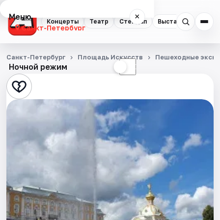
Меню
×
Концерты
Театр
Стендап
Выставки
Квест
Санкт-Петербург
Концерты
Санкт-Петербург
Площадь Искусств
Пешеходные экску
Ночной режим
☀
☾
Театр
Стендап
Выставки
Квесты
Экскурсии
Спорт
События