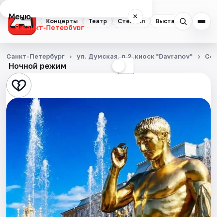
Меню
×
Концерты
Театр
Стендап
Выставки
Квест
Санкт-Петербург
Концерты
Санкт-Петербург
ул. Думская, д.2, киоск "Davranov"
Со
Ночной режим
☀
☾
Театр
Стендап
Выставки
Квесты
Экскурсии
Спорт
События