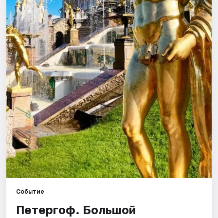
Города
Площадки
Артисты
Рейтинги
Событие
Петергоф. Большой