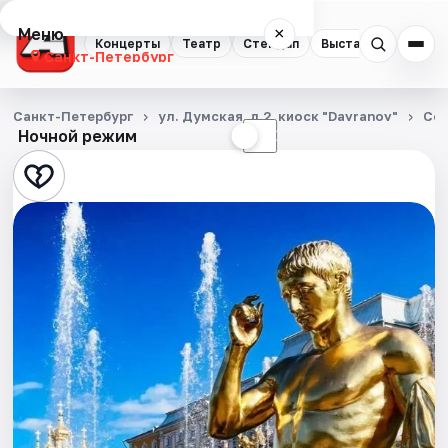
Меню
×
Концерты
Театр
Стендап
Выставки
Квест
Санкт-Петербург
Концерты
Санкт-Петербург
ул. Думская, д.2, киоск "Davranov"
Со
Ночной режим
☀
☾
Театр
Стендап
Выставки
Квесты
Экскурсии
Спорт
События