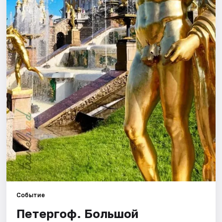
Города
Площадки
Артисты
Рейтинги
Событие
Петергоф. Большой