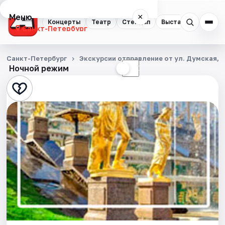
Меню
×
Концерты
Театр
Стендап
Выставки
Квест
Санкт-Петербург
Концерты
Санкт-Петербург
Экскурсии отправление от ул. Думская, д
Ночной режим
☀
☾
Театр
Стендап
Выставки
Квесты
Экскурсии
Спорт
События