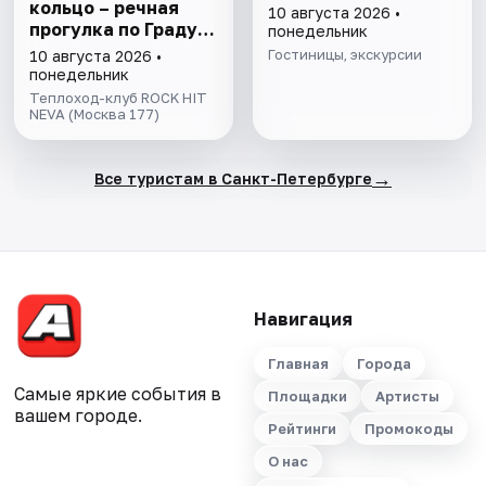
кольцо – речная
10 августа 2026 •
прогулка пo Граду
понедельник
на Неве с
Гостиницы, экскурсии
10 августа 2026 •
авторской
понедельник
экскурсией и живой
Теплоход-клуб ROCK HIT
музыкой в тёплом
NEVA (Москва 177)
салоне теплохода
→
Все туристам в Санкт-Петербурге
Навигация
Главная
Города
Самые яркие события в
Площадки
Артисты
вашем городе.
Рейтинги
Промокоды
О нас