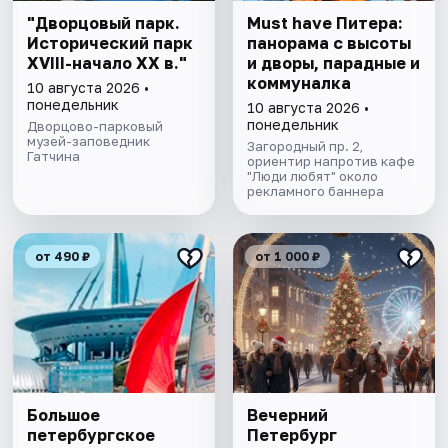
"Дворцовый парк.
Must have Питера:
Исторический парк
панорама с высоты
XVIII-начало XX в."
и дворы, парадные и
коммуналка
10 августа 2026 •
понедельник
10 августа 2026 •
понедельник
Дворцово-парковый
музей-заповедник
Загородный пр. 2,
Гатчина
ориентир напротив кафе
"Люди любят" около
рекламного баннера
от 490 ₽
от 1 000 ₽
Большое
Вечерний
петербургское
Петербург