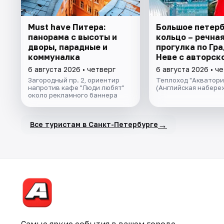
Must have Питера:
Большое петер
панорама с высоты и
кольцо – речна
дворы, парадные и
прогулка пo Гра
коммуналка
Неве с авторск
экскурсией и ж
6 августа 2026 • четверг
6 августа 2026 • ч
музыкой в тёпл
Загородный пр. 2, ориентир
Теплоход "Акватори
салоне теплохо
напротив кафе "Люди любят"
(Английская набере
около рекламного баннера
→
Все туристам в Санкт-Петербурге