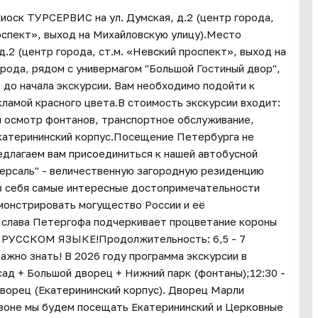
иоск ТУРСЕРВИС на ул. Думская, д.2 (центр города,
оспект», выход на Михайловскую улицу).Место
.2 (центр города, ст.м. «Невский проспект», выход на
рода, рядом с универмагом "Большой Гостиный двор",
т до начала экскурсии. Вам необходимо подойти к
ламой красного цвета.В стоимость экскурсии входит:
 и осмотр фонтанов, транспортное обслуживание,
Екатерининский корпус.Посещение Петербурга не
длагаем вам присоединиться к нашей автобусной
Версаль" - величественную загородную резиденцию
 в себя самые интересные достопримечательности
монстрировать могущество России и её
ь слава Петергофа подчеркивает процветание короны
УССКОМ ЯЗЫКЕ!Продолжительность: 6,5 - 7
жно знать! В 2026 году программа экскурсии в
сад + Большой дворец + Нижний парк (фонтаны);12:30 -
ворец (Екатерининский корпус). Дворец Марли
сезоне мы будем посещать Екатерининский и Церковные