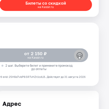
Билеты со скидкой
на Kassir.ru
от 2 150 ₽
на Kassir.ru
2 шаг. Выберите билет и примените промокод
до оплаты
 erid: 25H8d7vbP8SRTvHZrUcdLB.
Действует до 31 августа 2026
Адрес