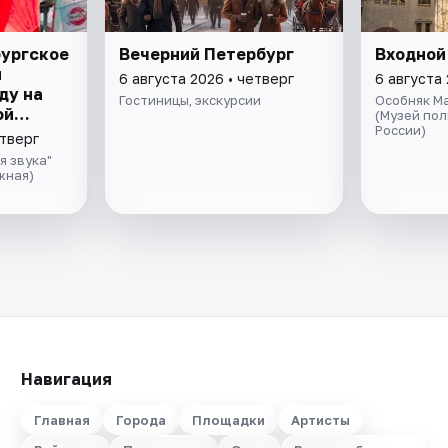
бургское
Вечерний Петербург
Входной
я
6 августа 2026 • четверг
6 августа 
ду на
Гостиницы, экскурсии
Особняк М
ой
(Музей по
России)
ивой
етверг
ом
я звука"
да
жная)
Навигация
Главная
Города
Площадки
Артисты