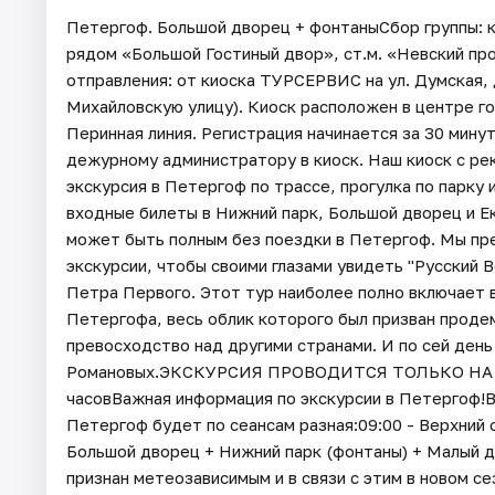
Петергоф. Большой дворец + фонтаныСбор группы: к
рядом «Большой Гостиный двор», ст.м. «Невский пр
отправления: от киоска ТУРСЕРВИС на ул. Думская, д
Михайловскую улицу). Киоск расположен в центре го
Перинная линия. Регистрация начинается за 30 мину
дежурному администратору в киоск. Наш киоск с рек
экскурсия в Петергоф по трассе, прогулка по парку
входные билеты в Нижний парк, Большой дворец и 
может быть полным без поездки в Петергоф. Мы пре
экскурсии, чтобы своими глазами увидеть "Русский 
Петра Первого. Этот тур наиболее полно включает
Петергофа, весь облик которого был призван проде
превосходство над другими странами. И по сей ден
Романовых.ЭКСКУРСИЯ ПРОВОДИТСЯ ТОЛЬКО НА Р
часовВажная информация по экскурсии в Петергоф!Ва
Петергоф будет по сеансам разная:09:00 - Верхний 
Большой дворец + Нижний парк (фонтаны) + Малый д
признан метеозависимым и в связи с этим в новом 