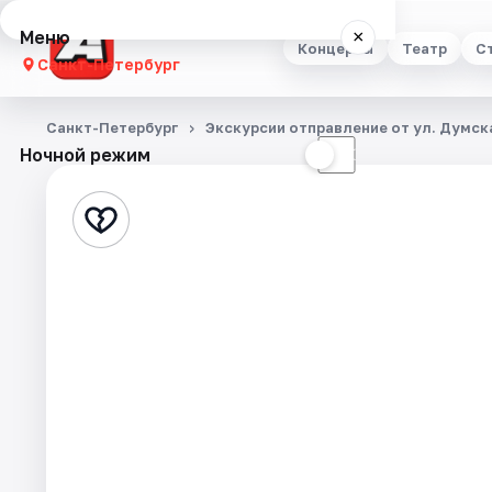
Меню
×
Концерты
Театр
С
Санкт-Петербург
Концерты
Санкт-Петербург
Экскурсии отправление от ул. Думска
Ночной режим
☀
☾
Театр
Стендап
Выставки
Квесты
Экскурсии
Спорт
События